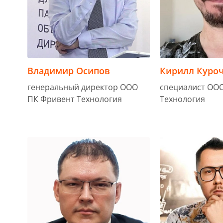
Владимир Осипов
Кирилл Куро
генеральный директор ООО
специалист ОО
ПК Фривент Технология
Технология