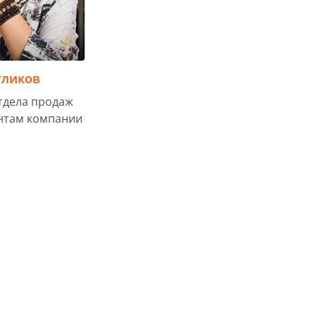
гликов
тдела продаж
нтам компании