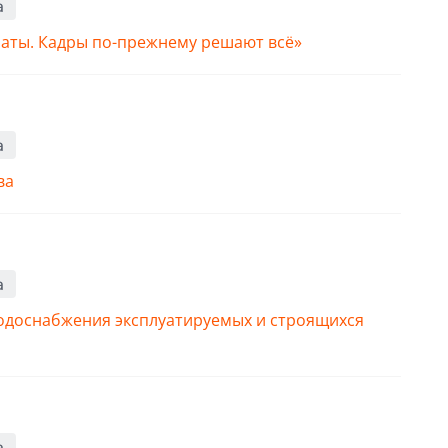
а
наты. Кадры по-прежнему решают всё»
а
ва
а
одоснабжения эксплуатируемых и строящихся
а