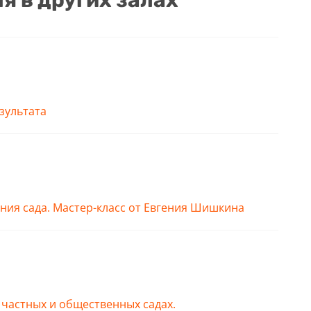
я в других залах
зультата
ания сада. Мастер-класс от Евгения Шишкина
частных и общественных садах.