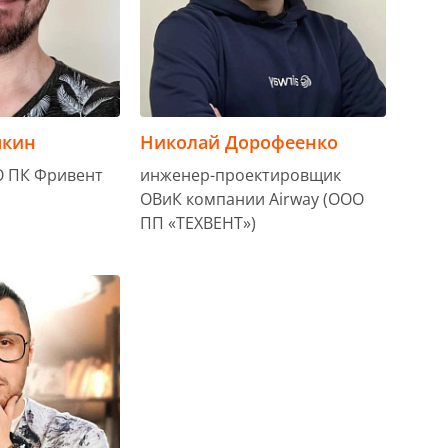
чкин
Николай Дорофеенко
О ПК Фривент
инженер-проектировщик
ОВиК компании Airway (ООО
ПП «ТЕХВЕНТ»)