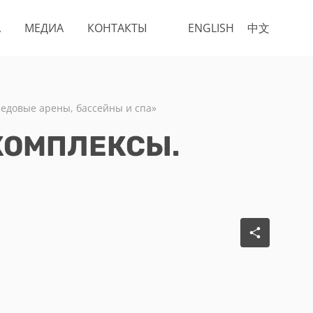
А
МЕДИА
КОНТАКТЫ
ENGLISH
中文
довые арены, бассейны и спа»
КОМПЛЕКСЫ.