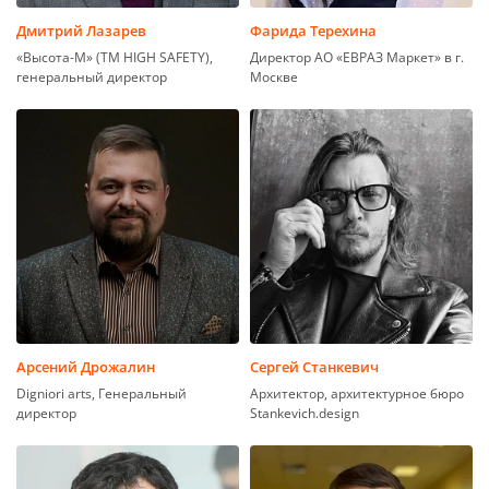
Дмитрий Лазарев
Фарида Терехина
«Высота-М» (TM HIGH SAFETY),
Директор АО «ЕВРАЗ Маркет» в г.
генеральный директор
Москве
Арсений Дрожалин
Сергей Станкевич
Digniori arts, Генеральный
Архитектор, архитектурное бюро
директор
Stankevich.design