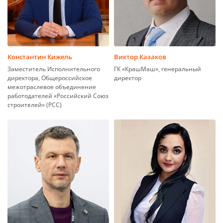
Константин Кижель
Виктор Казаков
Заместитель Исполнительного
ГК «КрашМаш», генеральный
директора, Общероссийское
директор
межотраслевое объединение
работодателей «Российский Союз
строителей» (РСС)