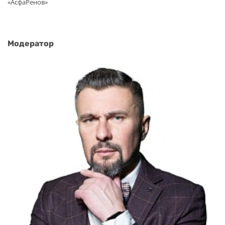
«АсфаРенов»
Модератор