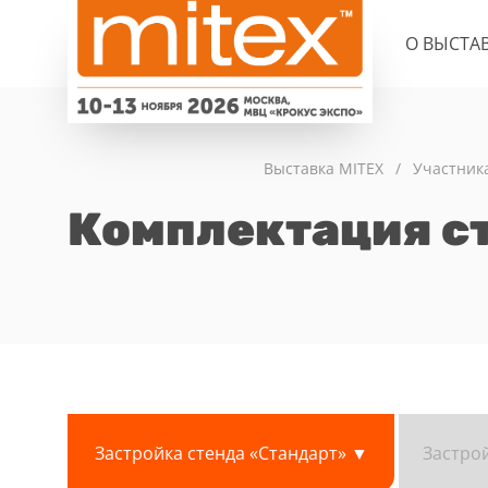
О ВЫСТА
Выставка MITEX
/
Участник
Комплектация с
Застройка стенда «Стандарт» ▼
Застрой