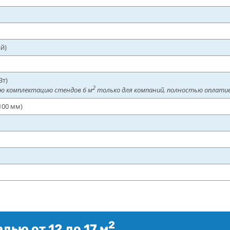
й)
Вт)
2
ю комплектацию стендов 6 м
только для компаний, полностью оплати
100 мм)
2
ью от 12 до 17 м