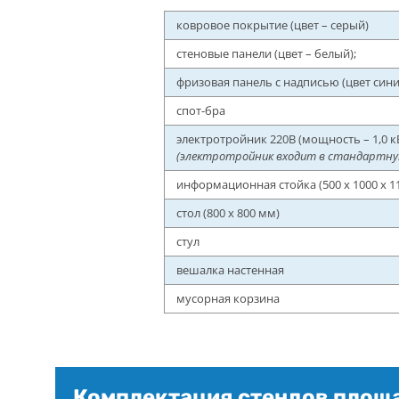
ковровое покрытие (цвет – серый)
стеновые панели (цвет – белый);
фризовая панель с надписью (цвет сини
спот-бра
электротройник 220В (мощность – 1,0 к
(электротройник входит в стандартну
информационная стойка (500 x 1000 x 1
стол (800 х 800 мм)
стул
вешалка настенная
мусорная корзина
Комплектация стендов площад