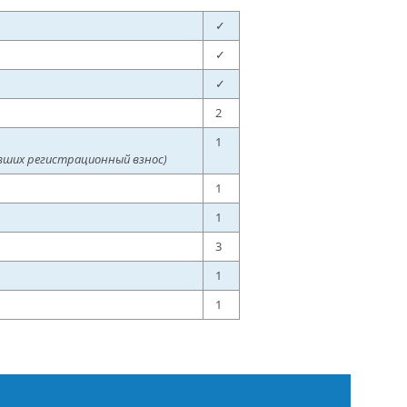
✓
✓
✓
2
1
вших регистрационный взнос)
1
1
3
1
1