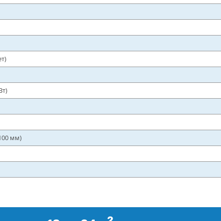
т)
Вт)
100 мм)
2