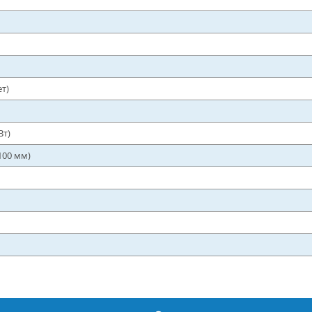
т)
Вт)
100 мм)