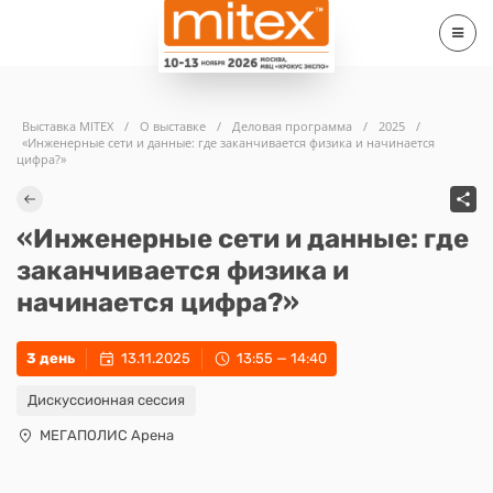
Выставка MITEX
/
О выставке
/
Деловая программа
/
2025
/
«Инженерные сети и данные: где заканчивается физика и начинается
цифра?»
«Инженерные сети и данные: где
заканчивается физика и
начинается цифра?»
3 день
13.11.2025
13:55 — 14:40
Дискуссионная сессия
МЕГАПОЛИС Арена