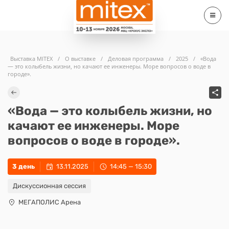
Выставка MITEX
/
О выставке
/
Деловая программа
/
2025
/
«Вода
— это колыбель жизни, но качают ее инженеры. Море вопросов о воде в
городе».
«Вода — это колыбель жизни, но
качают ее инженеры. Море
вопросов о воде в городе».
3 день
13.11.2025
14:45 — 15:30
Дискуссионная сессия
МЕГАПОЛИС Арена