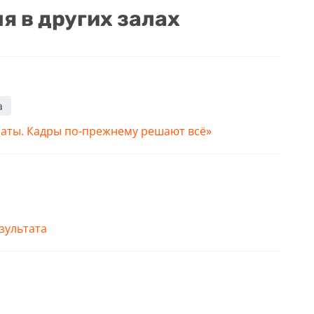
я в других залах
а
наты. Кадры по-прежнему решают всё»
зультата