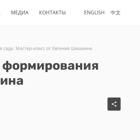
А
МЕДИА
КОНТАКТЫ
ENGLISH
中文
я сада. Мастер-класс от Евгения Шишкина
о формирования
кина