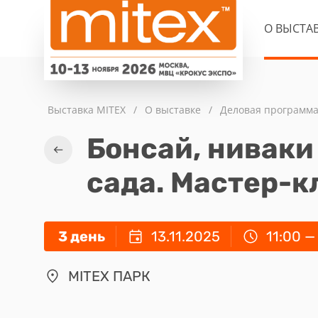
О ВЫСТА
Выставка MITEX
/
О выставке
/
Деловая программ
Бонсай, ниваки
сада. Мастер-к
3 день
13.11.2025
11:00 —
MITEX ПАРК