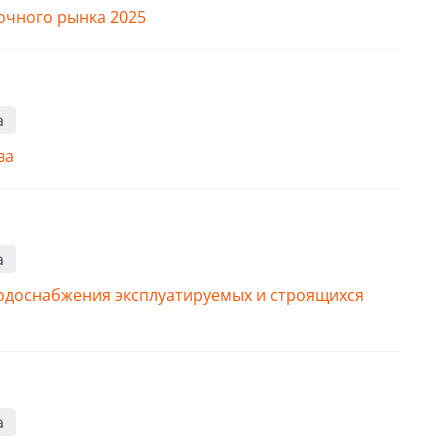
рочного рынка 2025
а
ва
а
одоснабжения эксплуатируемых и строящихся
а