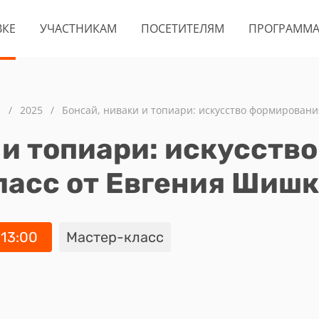
ВКЕ
УЧАСТНИКАМ
ПОСЕТИТЕЛЯМ
ПРОГРАММ
а
/
2025
/
Бонсай, ниваки и топиари: искусство формировани
 и топиари: искусств
ласс от Евгения Шиш
 13:00
Мастер-класс