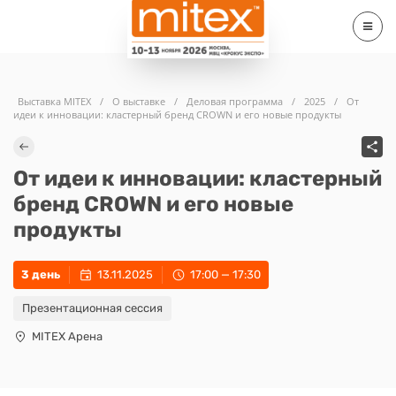
Выставка MITEX
/
О выставке
/
Деловая программа
/
2025
/
От
идеи к инновации: кластерный бренд CROWN и его новые продукты
От идеи к инновации: кластерный
бренд CROWN и его новые
продукты
3 день
13.11.2025
17:00 — 17:30
Презентационная сессия
MITEX Арена