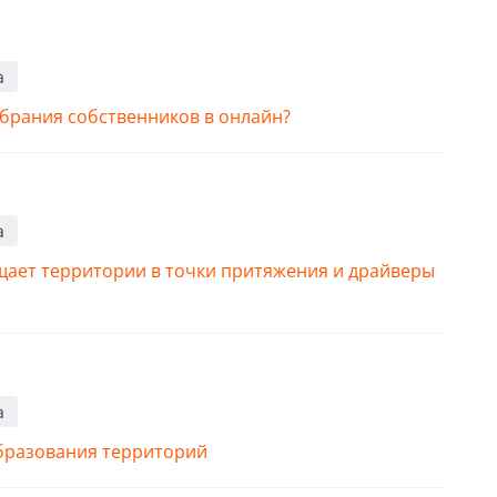
а
обрания собственников в онлайн?
а
ращает территории в точки притяжения и драйверы
а
бразования территорий