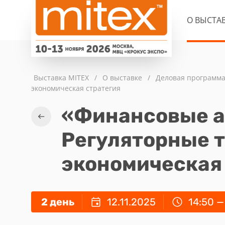
О ВЫСТА
Выставка MITEX
/
О выставке
/
Деловая программ
экономическая стратегия
«Финансовые а
Регуляторные 
экономическая
2 день
12.11.2025
14:50 —