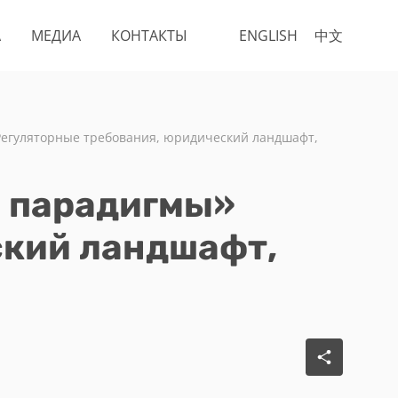
А
МЕДИА
КОНТАКТЫ
ENGLISH
中文
егуляторные требования, юридический ландшафт,
 парадигмы»
ский ландшафт,