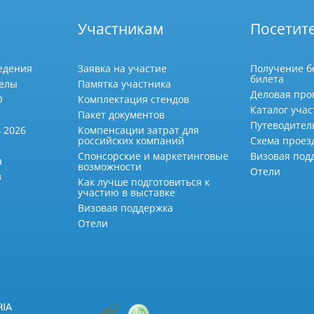
Участникам
Посетит
едения
Заявка на участие
Получение б
билета
делы
Памятка участника
Деловая про
О
Комплектация стендов
Каталог учас
Пакет документов
Путеводител
 2026
Компенсации затрат для
российских компаний
Схема проез
Спонсорские и маркетинговые
Визовая под
а
возможности
Отели
в
Как лучше подготовиться к
участию в выставке
Визовая поддержка
Отели