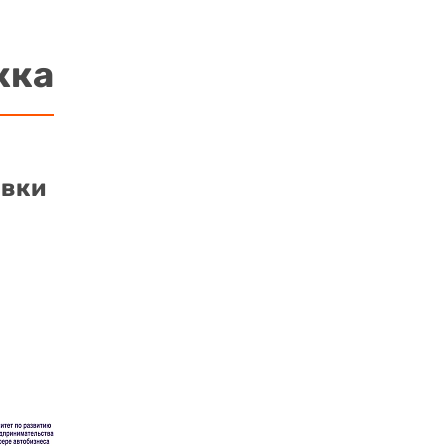
жка
авки