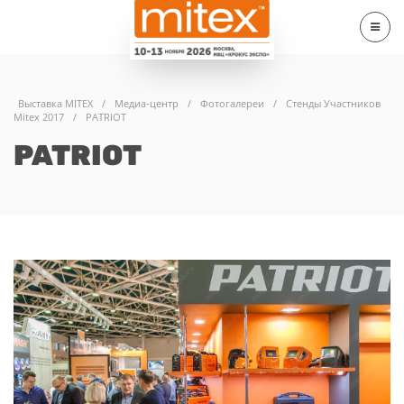
Выставка MITEX
/
Медиа-центр
/
Фотогалереи
/
Стенды Участников
Mitex 2017
/
PATRIOT
PATRIOT