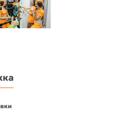
жка
авки