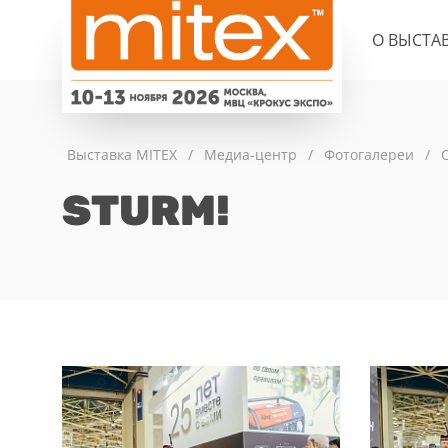
О ВЫСТА
Выставка MITEX
/
Медиа-центр
/
Фотогалереи
/
STURM!