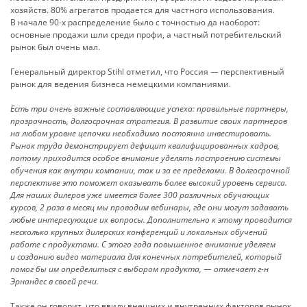
хозяйств. 80% агрегатов продается для частного использования.
В начале
90-х
распределение было с точностью да наоборот:
основные продажи шли среди профи, а частный потребительский
рынок был очень мал.
Генеральный директор Stihl отметил, что Россия — перспективный
рынок для ведения бизнеса немецкими компаниями.
Есть три очень важные составляющие успеха: правильные партнеры,
прозрачность, долгосрочная стратегия. В развитие своих партнеров
на любом уровне цепочки необходимо постоянно инвестировать.
Рынок труда демонстрирует дефицит квалифицированных кадров,
потому приходится особое внимание уделять построению системы
обучения как внутри компании, так и за ее пределами. В долгосрочной
перспективе это поможет оказывать более высокий уровень сервиса.
Для наших дилеров уже имеется более 300 различных обучающих
курсов, 2 раза в месяц мы проводим вебинары, где они могут задавать
любые интересующие их вопросы. Дополнительно к этому проводится
несколько крупных дилерских конференций и локальных обучений
работе с продуктами. С этого года повышенное внимание уделяем
и созданию видео материала для конечных потребителей, который
помог бы им определиться с выбором продукта, — отмечает г-н
Эрнандес в своей речи.
Также он говорит, что ввиду внешних и внутренних факторов рынок