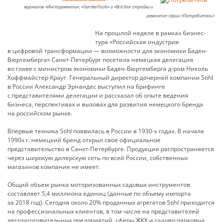
журналов «Инструменты», «GardenTools» и «Всё для стройки и
ремонта» серии «Потребитель»
На прошлой неделе в рамках бизнес-
тура «Российская индустрия
в цифровой трансформации — возможности для экономики Баден-
Вюртемберга» Санкт-Петербург посетила немецкая делегация
во главе с министром экономики Баден-Вюртемберга д-ром Николь
Хоффмайстер-Краут. Генеральный директор дочерней компании Stihl
в России Александр Эрнандес выступил на брифинге
с представителями делегации и рассказал об опыте ведения
бизнеса, перспективах и вызовах для развития немецкого бренда
на российском рынке.
Впервые техника Stihl появилась в России в
1930-х
годах. В начале
1990х г. немецкий бренд открыл свое официальное
представительство в Санкт-Петербурге. Продукция распространяется
через широкую дилерскую сеть по всей России, собственных
магазинов компания не имеет.
Общий объем рынка моторизованных садовых инструментов
составляет 5,4 миллиона единиц (данные по объему импорта
за 2018 год). Сегодня около 20% проданных агрегатов Stihl приходится
на профессиональных клиентов, в том числе на представителей
лесозаготовительных предприятий, сферы ЖКХ и садово-парковых