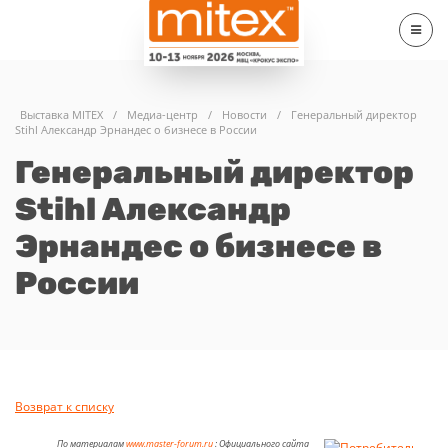
Выставка MITEX
/
Медиа-центр
/
Новости
/
Генеральный директор
Stihl Александр Эрнандес о бизнесе в России
Генеральный директор
Stihl Александр
Эрнандес о бизнесе в
России
Возврат к списку
По материалам
www.master-forum.ru
: Официального сайта