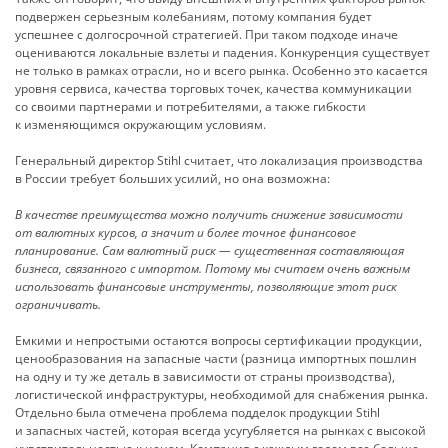
подвержен серьезным колебаниям, потому компания будет
успешнее с долгосрочной стратегией. При таком подходе иначе
оцениваются локальные взлеты и падения. Конкуренция существует
не только в рамках отрасли, но и всего рынка. Особенно это касается
уровня сервиса, качества торговых точек, качества коммуникации
со своими партнерами и потребителями, а также гибкости
к изменяющимся окружающим условиям.
Генеральный директор Stihl считает, что локализация производства
в России требует больших усилий, но она возможна:
В качестве преимущества можно получить снижение зависимости
от валютных курсов, а значит и более точное финансовое
планирование. Сам валютный риск — существенная составляющая
бизнеса, связанного с импортом. Потому мы считаем очень важным
использовать финансовые инструменты, позволяющие этот риск
ограничивать.
Емкими и непростыми остаются вопросы сертификации продукции,
ценообразования на запасные части (разница импортных пошлин
на одну и ту же деталь в зависимости от страны производства),
логистической инфраструктуры, необходимой для снабжения рынка.
Отдельно была отмечена проблема подделок продукции Stihl
и запасных частей, которая всегда усугубляется на рынках с высокой