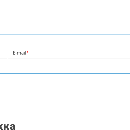
E-mail
*
жка