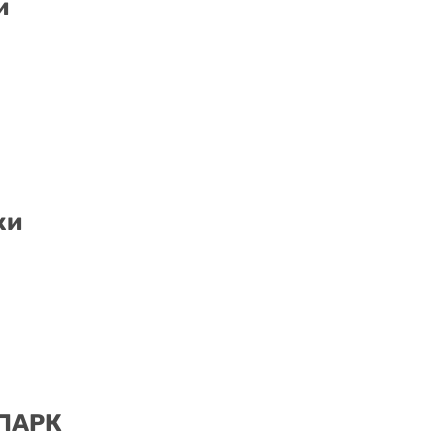
и
ки
 ПАРК