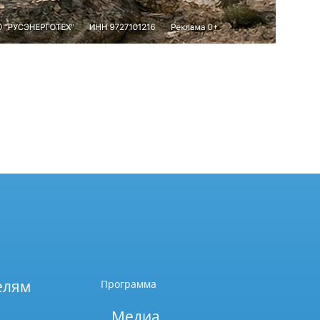
елям
Программа
Медиа