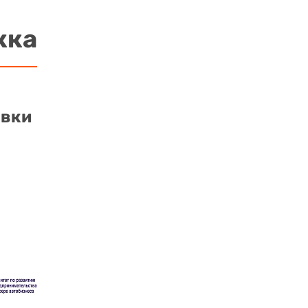
жка
авки