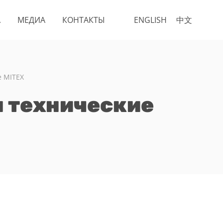
А
МЕДИА
КОНТАКТЫ
ENGLISH
中文
е MITEX
 технические