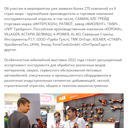
Об участии в мероприятии уже заявили более 270 компаний из 6
стран мира – крупнейшие производители и торговые компании
инструментальной отрасли, в том числе, CAIMAN, КЛС-ТРЕЙД
(торговая марка «ИНТЕРСКОЛ»), PATRIOT, завод «ФИОЛЕНТ», “ЗУБР» ,
«ЛИТ Трейдинг», Российская производственная компания «КОРОНА»,
VILLAGER, АСТАРИ, БЕЛМАШ, A-IPOWER, AL-KO, Северные Стрелы,
Инструменты P.I.T. (ООО «Турбо-Тулс»), ТМК ОпТорг, KOLNER, «СТАВР»,
УралБензоТех, LIFAN, Энкор, ForteToolsGmbH, «ОптПромТорг» и
другие.
Особенностью юбилейной выставки 2022 года станет расширенный
ассортимент инструмента для обработки различных видов
материалов, сварки, сервисного обслуживания легковых
автомобилей, спецтехники и промышленного оборудования в
различных индустриальных сегментах: добывающей, лесной,
строительной отраслях, общем и тяжелом машиностроении.