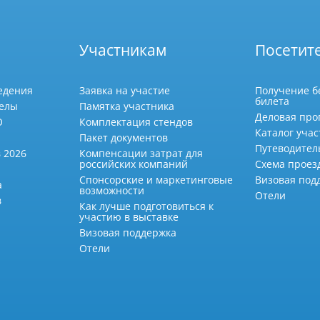
Участникам
Посетит
едения
Заявка на участие
Получение б
билета
делы
Памятка участника
Деловая про
О
Комплектация стендов
Каталог учас
Пакет документов
Путеводител
 2026
Компенсации затрат для
российских компаний
Схема проез
Спонсорские и маркетинговые
Визовая под
а
возможности
Отели
в
Как лучше подготовиться к
участию в выставке
Визовая поддержка
Отели