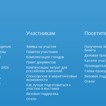
Участникам
Посетит
едения
Заявка на участие
Получение б
билета
делы
Памятка участника
Деловая про
О
Комплектация стендов
Каталог учас
Пакет документов
Путеводител
 2026
Компенсации затрат для
российских компаний
Схема проез
Спонсорские и маркетинговые
Визовая под
а
возможности
Отели
в
Как лучше подготовиться к
участию в выставке
Визовая поддержка
Отели