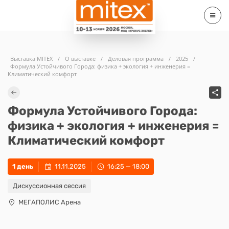
Выставка MITEX
/
О выставке
/
Деловая программа
/
2025
/
Формула Устойчивого Города: физика + экология + инженерия =
Климатический комфорт
Формула Устойчивого Города:
физика + экология + инженерия =
Климатический комфорт
1 день
11.11.2025
16:25 — 18:00
Дискуссионная сессия
МЕГАПОЛИС Арена