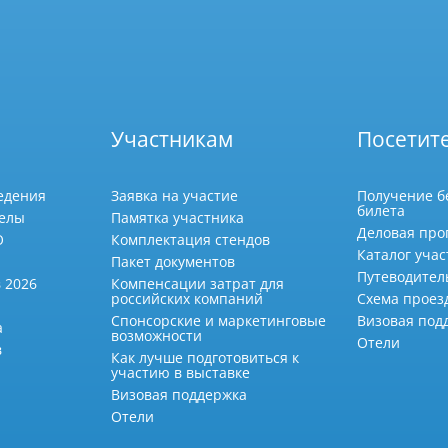
Участникам
Посетит
едения
Заявка на участие
Получение б
билета
делы
Памятка участника
Деловая про
О
Комплектация стендов
Каталог учас
Пакет документов
Путеводител
 2026
Компенсации затрат для
российских компаний
Схема проез
Спонсорские и маркетинговые
Визовая под
а
возможности
Отели
в
Как лучше подготовиться к
участию в выставке
Визовая поддержка
Отели