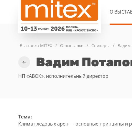
О ВЫСТА
Выставка MITEX
/
О выставке
/
Спикеры
/
Вадим 
Вадим Потапо
НП «АВОК», исполнительный директор
Тема:
Климат ледовых арен — основные принципы и 