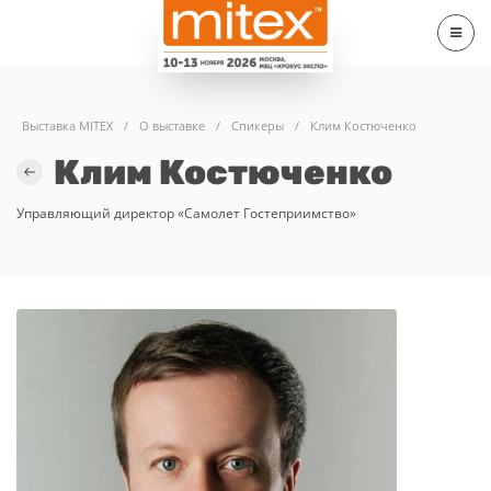
Выставка MITEX
/
О выставке
/
Спикеры
/
Клим Костюченко
Клим Костюченко
Управляющий директор «Самолет Гостеприимство»