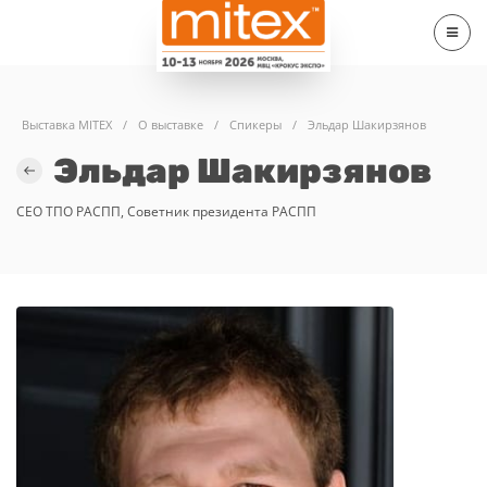
Выставка MITEX
/
О выставке
/
Спикеры
/
Эльдар Шакирзянов
Эльдар Шакирзянов
СЕО ТПО РАСПП, Советник президента РАСПП