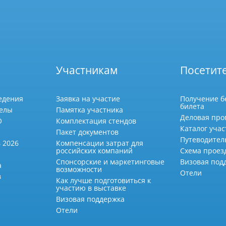
Участникам
Посетит
едения
Заявка на участие
Получение б
билета
делы
Памятка участника
Деловая про
О
Комплектация стендов
Каталог учас
Пакет документов
Путеводител
 2026
Компенсации затрат для
российских компаний
Схема проез
Спонсорские и маркетинговые
Визовая под
а
возможности
Отели
в
Как лучше подготовиться к
участию в выставке
Визовая поддержка
Отели