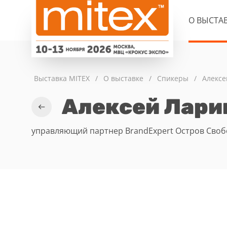
О ВЫСТА
Выставка MITEX
/
О выставке
/
Спикеры
/
Алексе
Алексей Лари
управляющий партнер BrandExpert Остров Сво