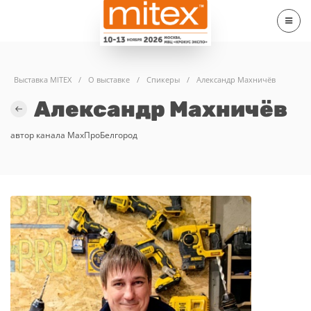
Выставка MITEX
/
О выставке
/
Спикеры
/
Александр Махничёв
Александр Махничёв
автор канала МахПроБелгород