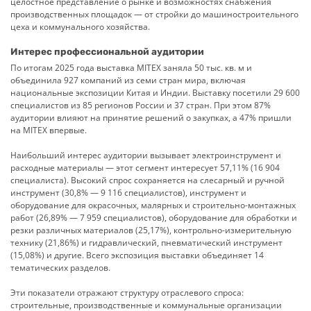
целостное представление о рынке и возможностях снабжения
производственных площадок — от стройки до машиностроительного
цеха и коммунального хозяйства.
Интерес профессиональной аудитории
По итогам 2025 года выставка MITEX заняла 50 тыс. кв. м и
объединила 927 компаний из семи стран мира, включая
национальные экспозиции Китая и Индии. Выставку посетили 29 600
специалистов из 85 регионов России и 37 стран. При этом 87%
аудитории влияют на принятие решений о закупках, а 47% пришли
на MITEX впервые.
Наибольший интерес аудитории вызывает электроинструмент и
расходные материалы — этот сегмент интересует 57,11% (16 904
специалиста). Высокий спрос сохраняется на слесарный и ручной
инструмент (30,8% — 9 116 специалистов), инструмент и
оборудование для окрасочных, малярных и строительно-монтажных
работ (26,89% — 7 959 специалистов), оборудование для обработки и
резки различных материалов (25,17%), контрольно-измерительную
технику (21,86%) и гидравлический, пневматический инструмент
(15,08%) и другие. Всего экспозиция выставки объединяет 14
тематических разделов.
Эти показатели отражают структуру отраслевого спроса:
строительные, производственные и коммунальные организации