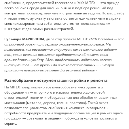
снабжению, представителей госсектора и ЖКХ MITEX — это преж­де
всего рабочая среда для оценки рынка и подбора решений под
конкретные производственные и строительные задачи. По масштабу
и тематическому охвату выставка остается единственным в стране
специализированным событием, системно представляющим
инструмент для самых разных отраслей.
Гульнара МАРКЕЛОВА
, директор проекта MITEX:
«MITEX сегодня — это
отраслевой ориентир и зеркало инструментального рынка. Мы
показываем, как развивается индустрия, какие технологии задают
тон, какие решения помогают предприятиям обновлять свою
производственную базу. Здесь профессионалы видят весь спектр
инструментов — от ручных до высокотехнологичных — и могут
принимать взвешенные решения для реальной работы»
Разнообразие инструмента для стройки и ремонта
На MITEX представлено все многообразие инструмента и
оборудования — от ручного и измерительного до силовой
строительной техники и оборудования для обработки различных
материалов (металла, дерева, камня, плас­тика). Такой охват
позволяет специалистам снабжения комплексно закрывать
потребности предприятий и подрядных организаций в рамках одной
площадки — сравнивать решения, обсуждать условия поставок и
сервис.