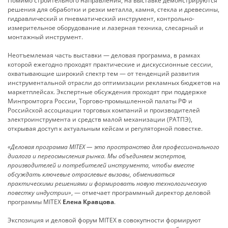
Помимо строительного направления, на выставке демонстрируются
решения для обработки и резки металла, камня, стекла и древесины,
гидравлический и пневматический инструмент, контрольно-
измерительное оборудование и лазерная техника, слесарный и
монтажный инструмент.
Неотъемлемая часть выставки — деловая программа, в рамках
которой ежегодно проходят практические и дискуссионные сессии,
охватывающие широкий спектр тем — от тенденций развития
инструментальной отрасли до оптимизации рекламных бюджетов на
маркетплейсах. Экспертные обсуждения проходят при поддержке
Минпромторга России, Торгово-промышленной палаты РФ и
Российской ассоциации торговых компаний и производителей
электроинструмента и средств малой механизации (РАТПЭ),
открывая доступ к актуальным кейсам и регуляторной повестке.
«Деловая программа MITEX — это пространство для профессионального
диалога и переосмысления рынка. Мы объединяем экспертов,
производителей и потребителей инструмента, чтобы вместе
обсуждать ключевые отраслевые вызовы, обмениваться
практическими решениями и формировать новую технологическую
повестку ин­дустрии»
, — отмечает программный директор деловой
программы MITEX
Елена Кравцова
.
Экспозиция и деловой форум MITEX в совокупности формируют